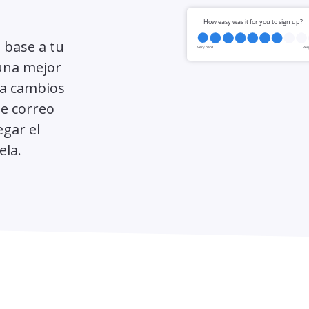
 base a tu
 una mejor
iza cambios
de correo
egar el
ela.