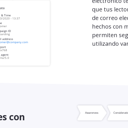
electrónico t
que tus lect
de correo ele
hechos con m
permiten seg
utilizando v
es con