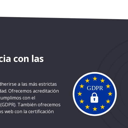
ia con las
herirse a las más estrictas
lidad. Ofrecemos acreditación
cumplimos con el
s (GDPR). También ofrecemos
s web con la certificación