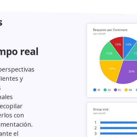
s
mpo real
perspectivas
ientes y
s
nales
ecopilar
erlos con
limentación.
ante el