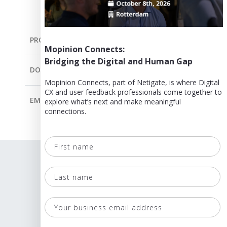
PRODUCTO
Mopinion Connects:
Bridging the Digital and Human Gap
DOCUMENTACIÓN
Mopinion Connects, part of Netigate, is where Digital
CX and user feedback professionals come together to
EMPRESA
explore what’s next and make meaningful
connections.
Idioma
First
name
Términos y Condiciones
Last
Políticas
name
Seguridad & ISO 27001
Your