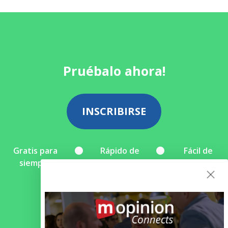
Pruébalo ahora!
INSCRIBIRSE
Gratis para
Rápido de
Fácil de
siempre
instalar
cancelar