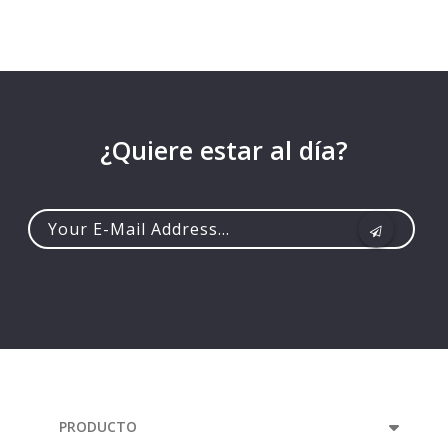
¿Quiere estar al día?
Your
e-
mail
address...
PRODUCTO