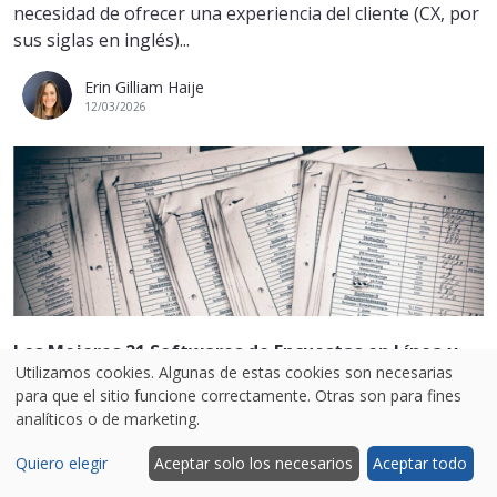
necesidad de ofrecer una experiencia del cliente (CX, por
sus siglas en inglés)...
Erin Gilliam Haije
12/03/2026
Los Mejores 21 Softwares de Encuestas en Línea y
Utilizamos cookies. Algunas de estas cookies son necesarias
Cuestionarios
para que el sitio funcione correctamente. Otras son para fines
Los primeros softwares de encuestas en línea y
analíticos o de marketing.
herramientas de cuestionarios inicialmente aparecieron
Quiero elegir
Aceptar solo los necesarios
Aceptar todo
a finales de los 90’s. Estás eran...