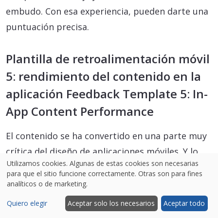
embudo. Con esa experiencia, pueden darte una
puntuación precisa.
Plantilla de retroalimentación móvil
5: rendimiento del contenido en la
aplicación Feedback Template 5: In-
App Content Performance
El contenido se ha convertido en una parte muy
crítica del diseño de aplicaciones móviles. Y lo
Utilizamos cookies. Algunas de estas cookies son necesarias
que muchas empresas aún no se dan cuenta es
para que el sitio funcione correctamente. Otras son para fines
que las estrategias de contenido para
analíticos o de marketing.
aplicaciones móviles y sitios web no podrían ser
Quiero elegir
Aceptar solo los necesarios
Aceptar todo
más diferentes. Por ejemplo, muchos