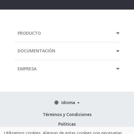
address...
PRODUCTO
DOCUMENTACIÓN
EMPRESA
Idioma
Términos y Condiciones
Políticas
Utilizamos cookies. Algunas de estas cookies son necesarias
Seguridad & ISO 27001