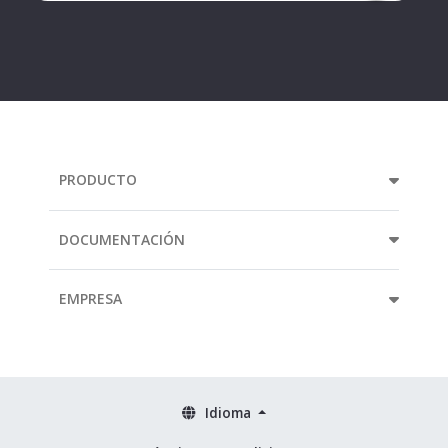
Your
e-
mail
address...
PRODUCTO
DOCUMENTACIÓN
EMPRESA
Idioma