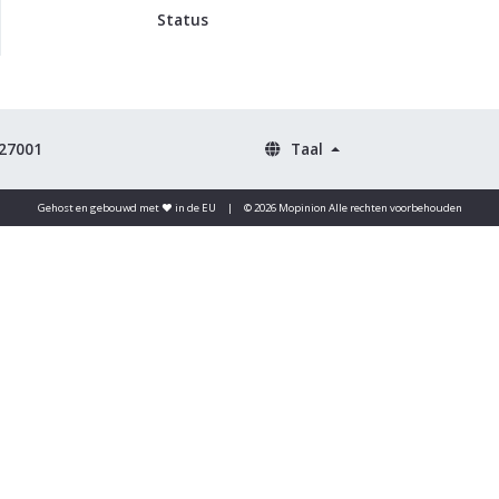
Status
 27001
Taal
Gehost en gebouwd met ♥️ in de EU
|
© 2026 Mopinion Alle rechten voorbehouden