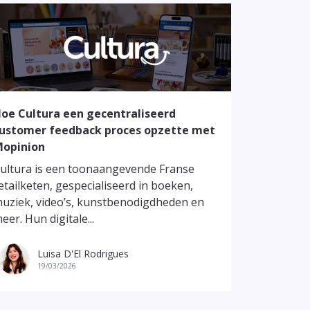
Hoe Vatte
oe Cultura een gecentraliseerd
optimali
ustomer feedback proces opzette met
opinion
Vattenfal
energielev
ultura is een toonaangevende Franse
Europese 
etailketen, gespecialiseerd in boeken,
duurzaamhe
uziek, video’s, kunstbenodigdheden en
eer. Hun digitale...
Luisa D'El Rodrigues
L
19/03/2026
10