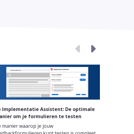
 Implementatie Assistent: De optimale
Zo haal je
nier om je formulieren te testen
Wat is een 
 manier waarop je jouw
gevoelens,
edbackformulieren kunt testen is compleet