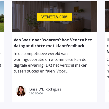
Van ‘wat’ naar ‘waarom’: hoe Veneta het
H
datagat dichtte met klantfeedback
c
M
r
In de competitieve wereld van
woningdecoratie en e-commerce kan de
C
t
digitale ervaring (DX) het verschil maken
r
tussen succes en falen. Voor...
m
m
Luisa D'El Rodrigues
29/04/2026