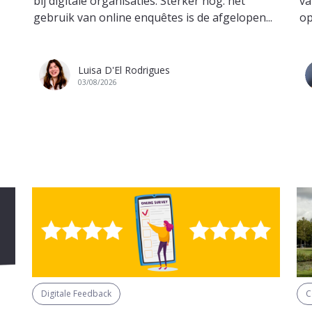
bij digitale organisaties. Sterker nog: het
va
gebruik van online enquêtes is de afgelopen...
op
Luisa D'El Rodrigues
03/08/2026
Digitale Feedback
C