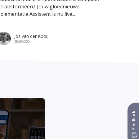
ideeën. Een
transformeerd. Jouw gloednieuwe
creëert...
plementatie Assistent is nu live...
Mi
Jos van der Kooij
12/
28/03/2024
Feedback