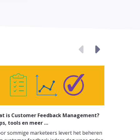
Wat is ee
at is Customer Feedback Management?
Tips, tem
ps, tools en meer …
Je klanten 
or sommige marketeers levert het beheren