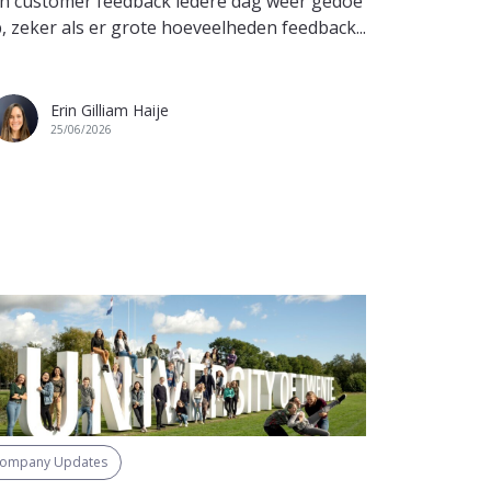
luister je 
n customer feedback iedere dag weer gedoe
bedoelen w
, zeker als er grote hoeveelheden feedback...
gegevens di
Erin Gilliam Haije
Eri
25/06/2026
15/
ompany Updates