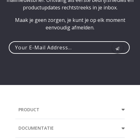
mailnieuwsbrief. Ontvang als eerste bedrijfsnieuws en
productupdates rechtstreeks in je inbox.
Maak je geen zorgen, je kunt je op elk moment
eenvoudig afmelden.
Your
e-
mail
address...
PRODUCT
DOCUMENTATIE