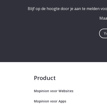
Blijf op de hoogte door je aan te melden vo
Maak
You
e-
mail
addre
Product
Mopinion voor Websites
Mopinion voor Apps