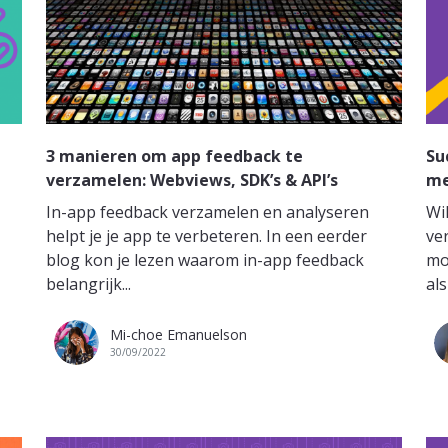
3 manieren om app feedback te
Su
verzamelen: Webviews, SDK’s & API’s
me
In-app feedback verzamelen en analyseren
Wi
helpt je je app te verbeteren. In een eerder
ve
blog kon je lezen waarom in-app feedback
mo
belangrijk...
als
Mi-choe Emanuelson
30/09/2022