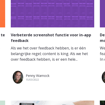
 te
Verbeterde screenshot functie voor in-app
De
feedback
mo
e
Als we het over feedback hebben, is er één
We
belangrijke regel; content is king. Als we het
fe
over feedback hebben, is er een hele...
In 
Penny Warnock
15/03/2022