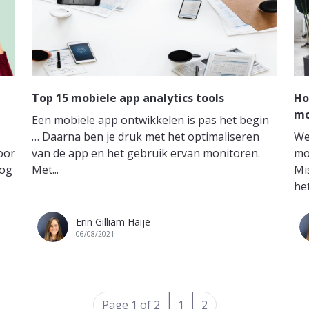
Top 15 mobiele app analytics tools
Ho
mo
Een mobiele app ontwikkelen is pas het begin
… Daarna ben je druk met het optimaliseren
We
oor
van de app en het gebruik ervan monitoren.
mo
nog
Met...
Mi
het
Erin Gilliam Haije
06/08/2021
(current)
Page 1 of 2
1
2