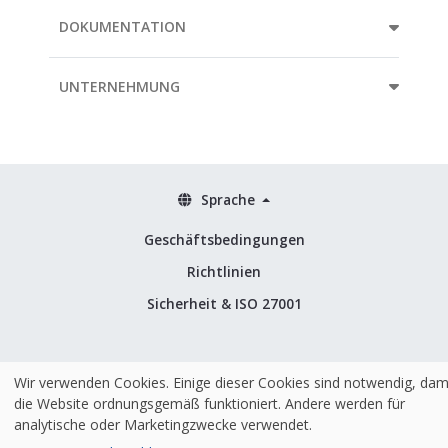
DOKUMENTATION
UNTERNEHMUNG
Sprache
Geschäftsbedingungen
Richtlinien
Sicherheit & ISO 27001
Wir verwenden Cookies. Einige dieser Cookies sind notwendig, dam
Gehostet und mit ❤️ in der EU gemacht
|
© 2026 Alle Rechte vorbehalten
die Website ordnungsgemäß funktioniert. Andere werden für
analytische oder Marketingzwecke verwendet.