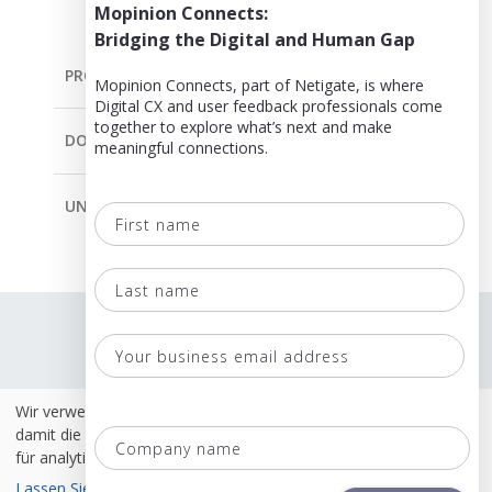
Mopinion Connects:
Bridging the Digital and Human Gap
PRODUKT
Mopinion Connects, part of Netigate, is where
Digital CX and user feedback professionals come
together to explore what’s next and make
DOKUMENTATION
meaningful connections.
UNTERNEHMUNG
First
name
Last
Sprache
name
Geschäftsbedingungen
Your
business
Richtlinien
Wir verwenden Cookies. Einige dieser Cookies sind notwendig,
email
damit die Website ordnungsgemäß funktioniert. Andere werden
Co
Sicherheit & ISO 27001
address
na
für analytische oder Marketingzwecke verwendet.
Lassen Sie mich wählen