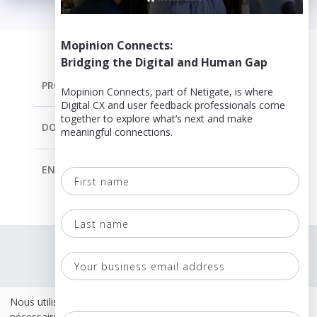
Mopinion Connects:
Bridging the Digital and Human Gap
PRODUIT
Mopinion Connects, part of Netigate, is where
Digital CX and user feedback professionals come
together to explore what’s next and make
DOCUMENTATION
meaningful connections.
ENTREPRISE
First
name
Last
La Langue
name
Termes et conditions
Your
business
Stratégies
Nous utilisons des cookies. Certains de ces cookies sont
email
nécessaires pour que le site fonctionne correctement. D'autres