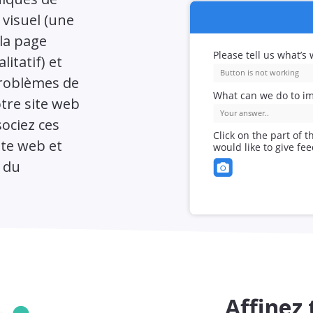
 visuel (une
 la page
itatif) et
problèmes de
tre site web
sociez ces
te web et
 du
Affinez