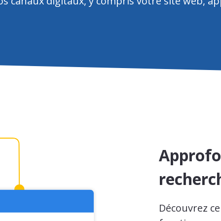
s canaux digitaux, y compris votre site web, app
Approfo
recherch
Découvrez ce 