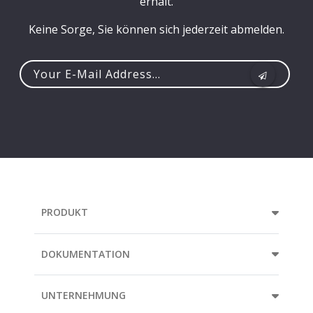
erhält.
Keine Sorge, Sie können sich jederzeit abmelden.
Your
e-
mail
address...
PRODUKT
DOKUMENTATION
UNTERNEHMUNG