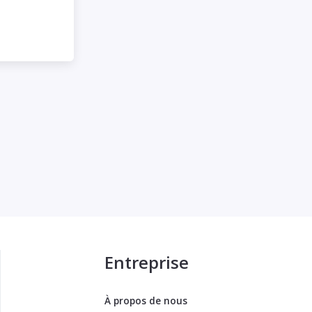
dans le but d
satisfaire.
Nicolas Haese
Responsable Custo
Entreprise
À propos de nous