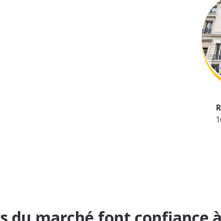
R
1
rs du marché font confiance 