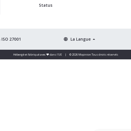
Status
& ISO 27001
La Langue
Hébergé et fabriqué avec ❤️ dans l'UE
|
© 2026 Mopinion Tous droits réservés