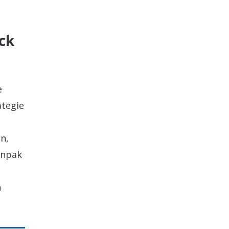
ck
e
ategie
n,
anpak
n