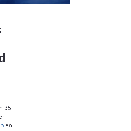
s
d
in 35
ken
ma
en