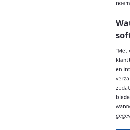
noem
Wat
sof
“Met 
klant
en in
verza
zodat
biede
wanne
gegev