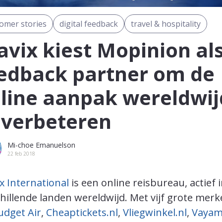
omer stories
digital feedback
travel & hospitality
avix kiest Mopinion al
edback partner om de
line aanpak wereldwij
 verbeteren
Mi-choe Emanuelson
22 feb 2018
x International
is een online reisbureau, actief 
hillende landen wereldwijd. Met vijf grote mer
udget Air
,
Cheaptickets.nl
,
Vliegwinkel.nl
,
Vaya