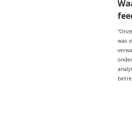
Waa
fee
“Onze
was o
verwa
onder
analy
betre