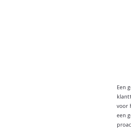
Een g
klant
voor 
een g
proac