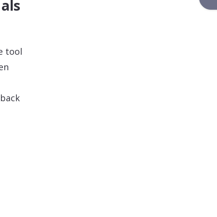
als
e tool
en
dback