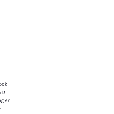
 ook
 is
ng en
e