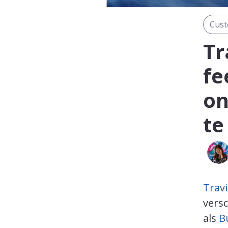
Cust
Tr
fe
on
te
Travi
versc
als
B