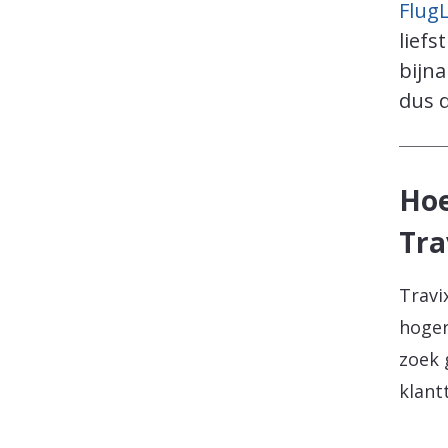
Flug
liefs
bijna
dus d
Hoe
Tra
Travi
hoger
zoek 
klant