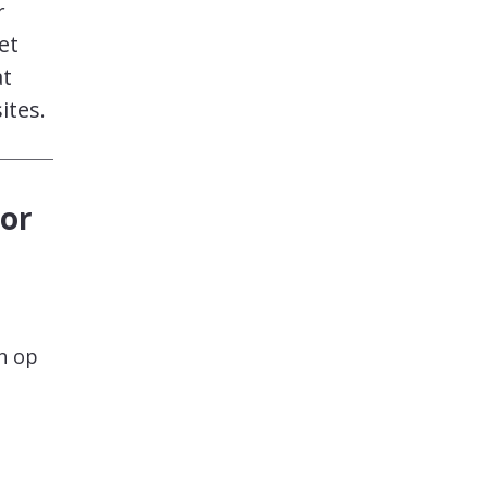
r
et
at
ites.
oor
n
en op