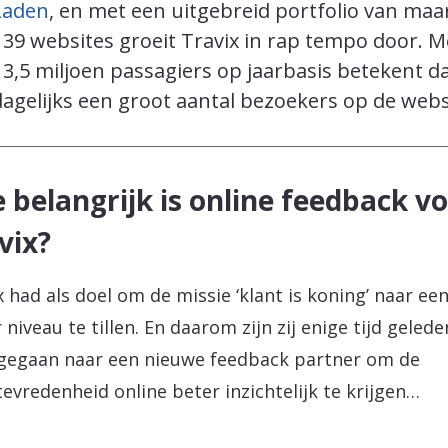
Laden
, en met een uitgebreid portfolio van maa
t 39 websites groeit Travix in rap tempo door. M
 3,5 miljoen passagiers op jaarbasis betekent d
agelijks een groot aantal bezoekers op de webs
 belangrijk is online feedback v
vix?
x had als doel om de missie ‘klant is koning’ naar ee
 niveau te tillen. En daarom zijn zij enige tijd geled
gegaan naar een nieuwe feedback partner om de
tevredenheid online beter inzichtelijk te krijgen…