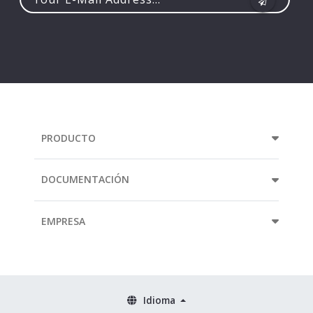
Your
e-
mail
address...
PRODUCTO
DOCUMENTACIÓN
EMPRESA
Idioma