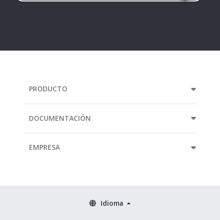
Your
e-
mail
address...
PRODUCTO
DOCUMENTACIÓN
EMPRESA
Idioma