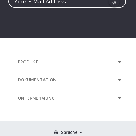
Your
e-
mail
address...
PRODUKT
DOKUMENTATION
UNTERNEHMUNG
Sprache