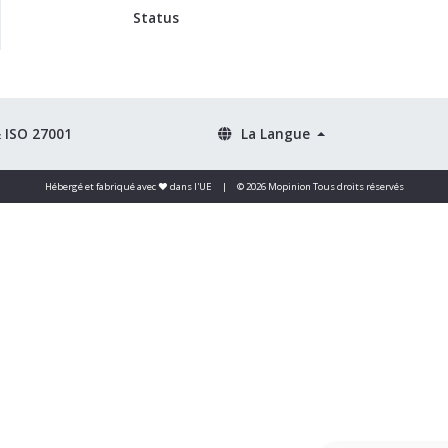
Status
& ISO 27001
La Langue
Hébergé et fabriqué avec ❤️ dans l'UE
|
© 2026 Mopinion Tous droits réservés