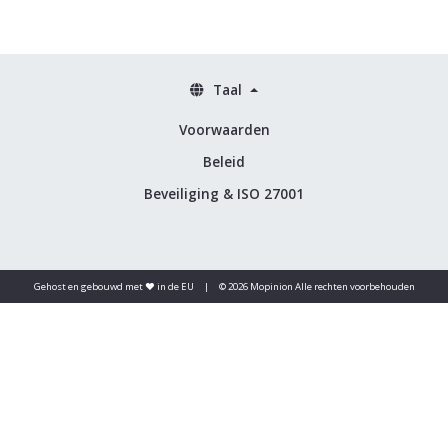
Taal
Voorwaarden
Beleid
Beveiliging & ISO 27001
Gehost en gebouwd met ♥️ in de EU
|
© 2026 Mopinion Alle rechten voorbehouden