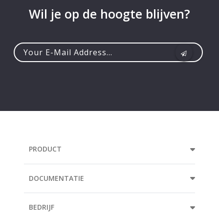
Wil je op de hoogte blijven?
Your
e-
mail
address...
PRODUCT
DOCUMENTATIE
BEDRIJF