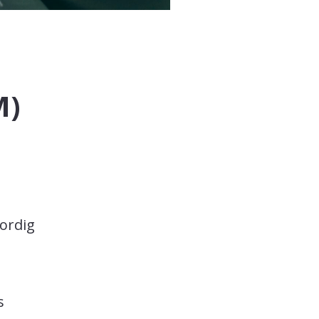
M)
ordig
s