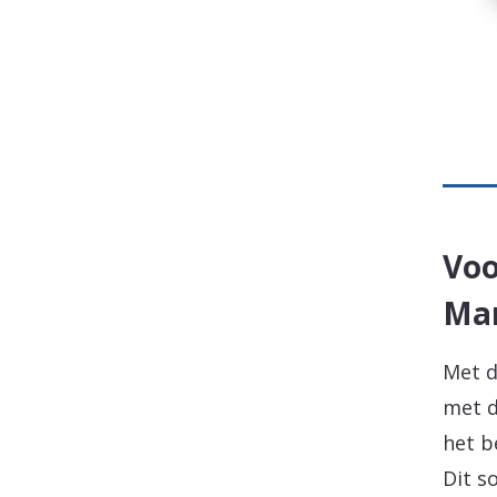
Voo
Ma
Met d
met d
het b
Dit s