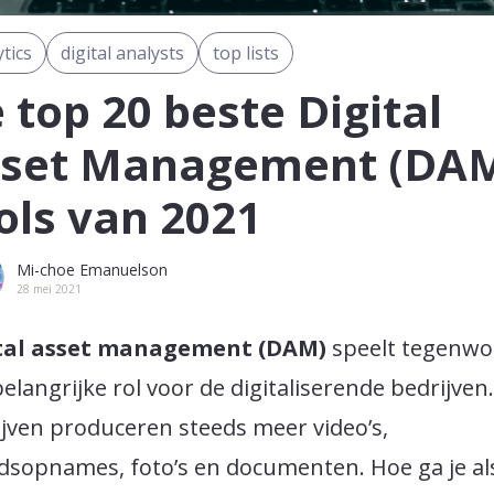
ytics
digital analysts
top lists
 top 20 beste Digital
set Management (DA
ols van 2021
Mi-choe Emanuelson
28 mei 2021
tal asset management (DAM)
speelt tegenwo
elangrijke rol voor de digitaliserende bedrijven.
jven produceren steeds meer video’s,
idsopnames, foto’s en documenten. Hoe ga je al