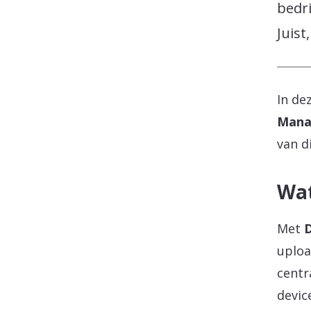
bedr
Juist
In de
Mana
van d
Wat
Met
uploa
centr
devic