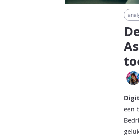
anal
De
As
to
Digi
een b
Bedri
gelu