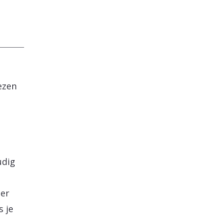
lezen
udig
der
s je