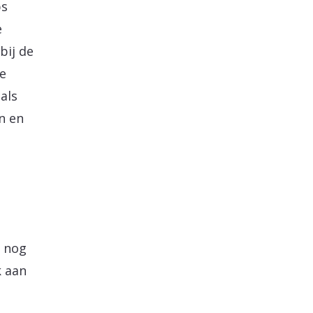
ps
e
bij de
le
als
n en
g nog
k aan