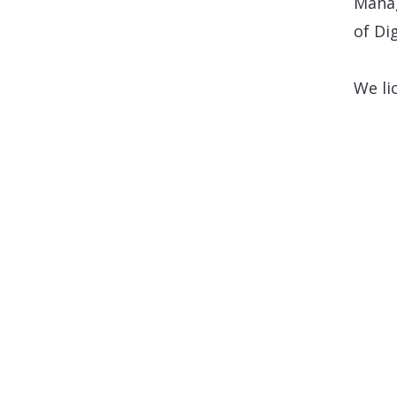
Mana
of Di
We li