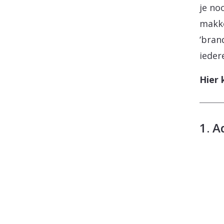
je no
makke
‘bran
ieder
Hier 
1. 