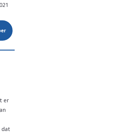
2021
per
t er
aan
 dat