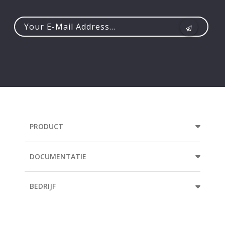
Your
e-
mail
address...
PRODUCT
DOCUMENTATIE
BEDRIJF