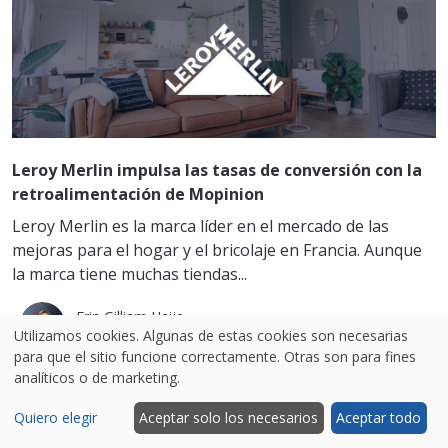
Leroy Merlin impulsa las tasas de conversión con la
retroalimentación de Mopinion
Leroy Merlin es la marca líder en el mercado de las
mejoras para el hogar y el bricolaje en Francia. Aunque
la marca tiene muchas tiendas...
Erin Gilliam Haije
Utilizamos cookies. Algunas de estas cookies son necesarias
28/01/2021
para que el sitio funcione correctamente. Otras son para fines
analíticos o de marketing.
Quiero elegir
Aceptar solo los necesarios
Aceptar todo
MÁS LEÍDO