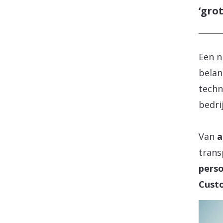
‘gro
Een n
belan
techn
bedri
Van
a
trans
perso
Custo