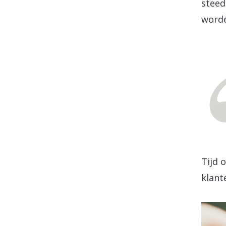
steed
worde
Tijd 
klant