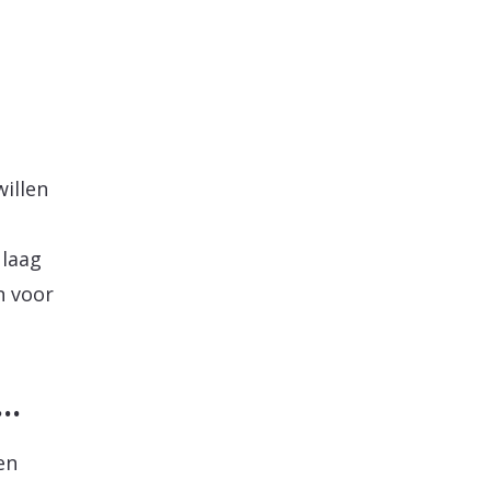
illen
 laag
n voor
n…
en