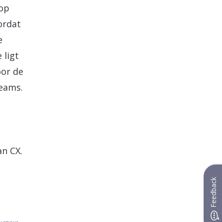
 op
ordat
e
 ligt
oor de
teams.
an CX.
Feedback