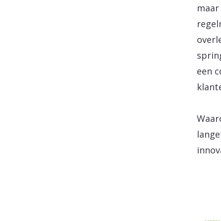
maar 
regel
overl
sprin
een c
klant
Waaro
lange
innov