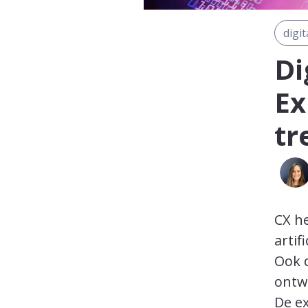
digi
Di
Ex
tr
CX h
artif
Ook d
ontw
De ex