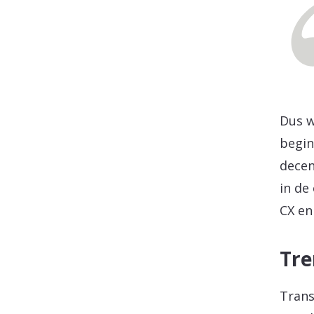
Dus w
begin
decen
in de
CX en
Tre
Trans