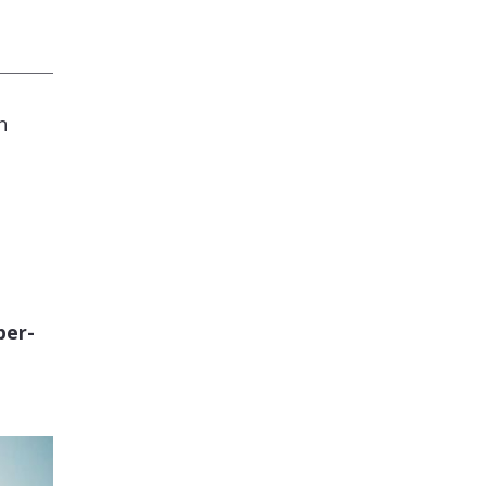
n
per-