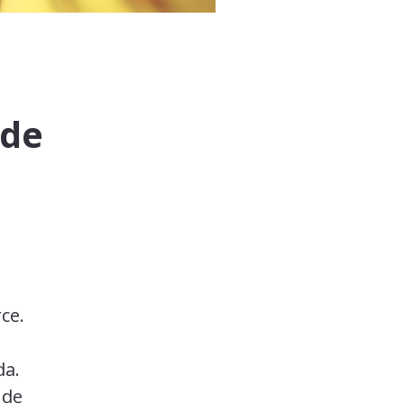
 de
ce.
da.
 de