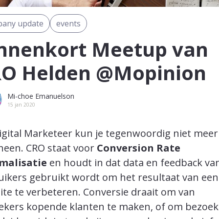
any update
events
nnenkort Meetup van
O Helden @Mopinion
Mi-choe Emanuelson
15 jan 2020
Digital Marketeer kun je tegenwoordig niet mee
heen. CRO staat voor
Conversion Rate
malisatie
en houdt in dat data en feedback va
uikers gebruikt wordt om het resultaat van een
te te verbeteren. Conversie draait om van
ekers kopende klanten te maken, of om bezoek