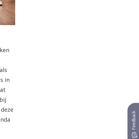
oken
als
s in
at
bij
 deze
Feedback
enda