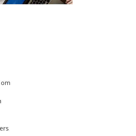
r om
n
ers