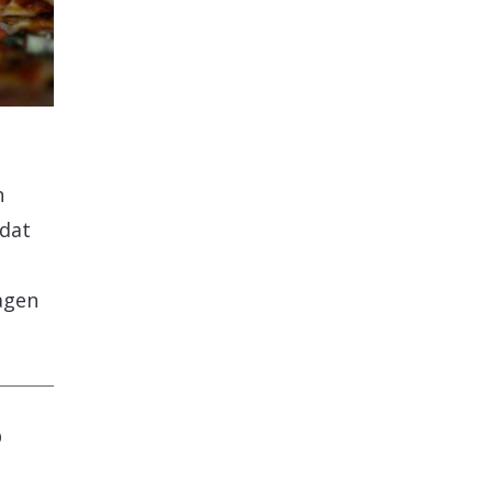
n
 dat
ragen
O