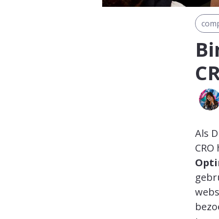
comp
Bi
CR
Als 
CRO 
Opti
gebr
websi
bezo