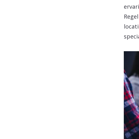
ervar
Regel
locat
speci