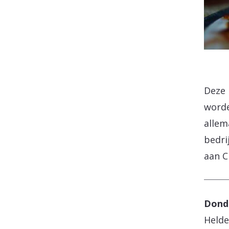
Deze 
worde
allem
bedri
aan C
Donde
Helde