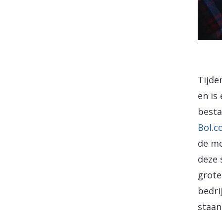
Tijde
en is
besta
Bol.
de mo
deze 
grote
bedri
staan