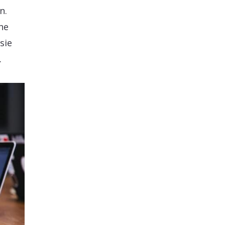
n.
ne
sie
.