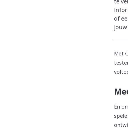
te ve
info
of ee
jouw
Met C
teste
volto
Mee
En om
spele
ontwi