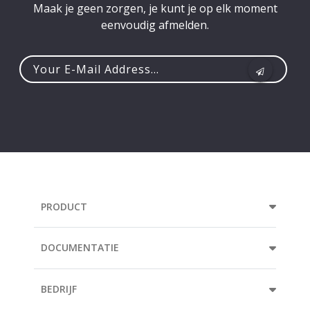
Maak je geen zorgen, je kunt je op elk moment
eenvoudig afmelden.
Your
e-
mail
address...
PRODUCT
DOCUMENTATIE
BEDRIJF