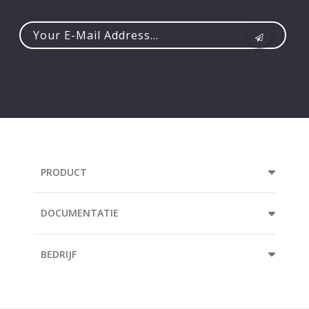
Your
e-
mail
address...
PRODUCT
DOCUMENTATIE
BEDRIJF