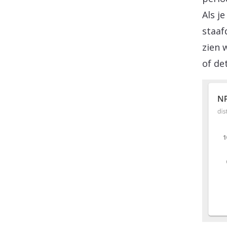
Als j
staaf
zien 
of det