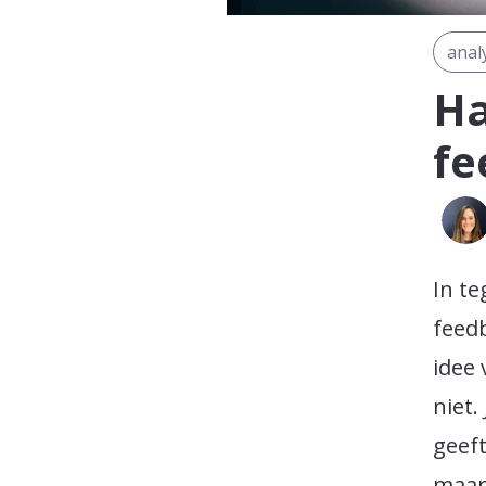
anal
Ha
fe
In te
feed
idee 
niet.
geeft
maar 