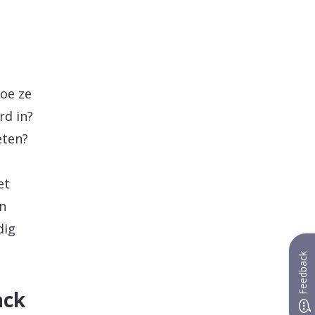
e
oe ze
rd in?
eten?
et
n
dig
Feedback
ack