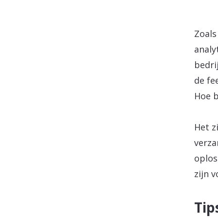
Zoals
analy
bedri
de fe
Hoe b
Het z
verza
oplos
zijn 
Tip