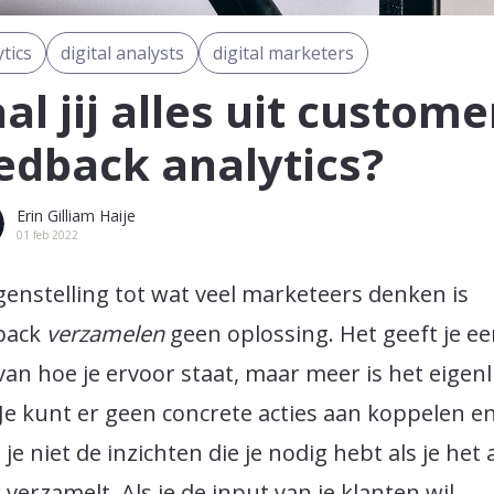
ytics
digital analysts
digital marketers
al jij alles uit custome
edback analytics?
Erin Gilliam Haije
01 feb 2022
genstelling tot wat veel marketeers denken is
back
verzamelen
geen oplossing. Het geeft je e
van hoe je ervoor staat, maar meer is het eigenl
 Je kunt er geen concrete acties aan koppelen e
 je niet de inzichten die je nodig hebt als je het 
verzamelt. Als je de input van je klanten wil