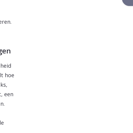
eren.
gen
nheid
dt hoe
ks,
t, een
n.
de