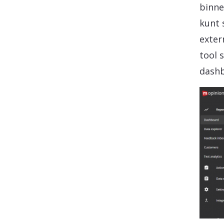
binne
kunt 
exter
tool 
dashb