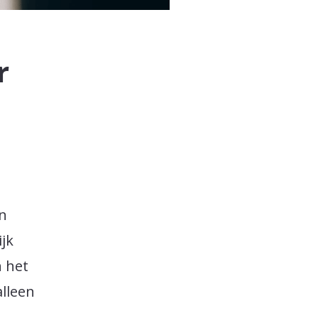
r
en
ijk
n het
alleen