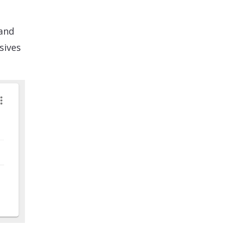
aand
sives