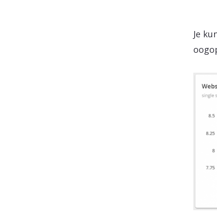
Je ku
oogop