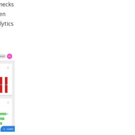
necks
een
lytics