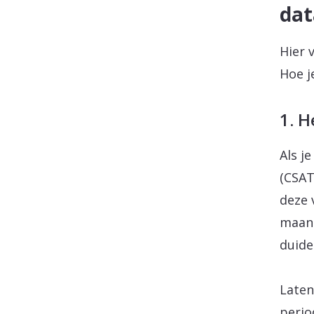
dat
Hier 
Hoe j
1. 
Als j
(CSAT
deze 
maand
duide
Laten
perio