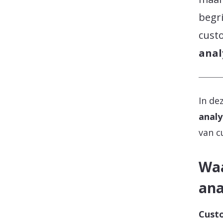
begr
cust
anal
In de
analy
van c
Waa
ana
Custo