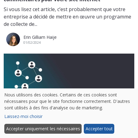
Si vous lisez cet article, c’est probablement que votre
entreprise a décidé de mettre en œuvre un programme
de collecte de...
Erin Gilliam Haije
01/02/2024
Nous utilisons des cookies. Certains de ces cookies sont
nécessaires pour que le site fonctionne correctement. D'autres
sont utilisés à des fins d'analyse ou de marketing.
Différents objectifs, différents rôles : découvrez les
Laissez-moi choisir
Access Groups
Grâce à nos nouveaux Access Groups, veillez à ce que les
Accepter uniquement les nécessaires
Accepter tout
bonnes personnes de votre entreprise aient accès aux