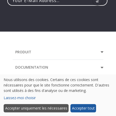
Your
e-
mail
address...
PRODUIT
DOCUMENTATION
Nous utilisons des cookies. Certains de ces cookies sont
ENTREPRISE
nécessaires pour que le site fonctionne correctement. D'autres
sont utilisés à des fins d'analyse ou de marketing.
Laissez-moi choisir
Accepter uniquement les nécessaires
Accepter tout
La Langue