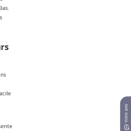
Bas.
s
rs
ons
acile
Votre avis
sente