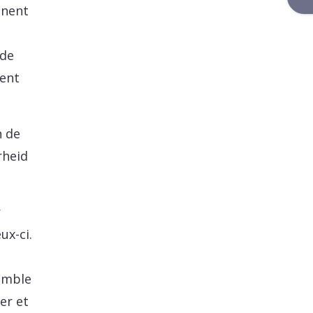
ennent
 de
ent
n de
rheid
r
ux-ci.
emble
er et