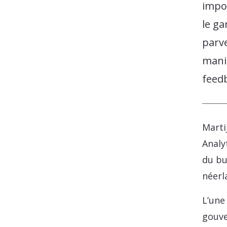
impor
le ga
parv
maniè
feed
Marti
Analy
du bu
néerl
L’une
gouve