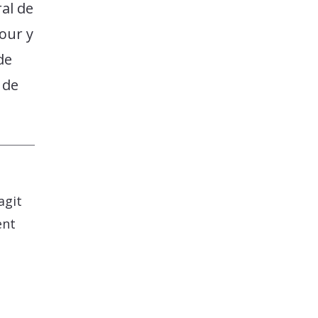
ral de
Pour y
de
 de
agit
ent