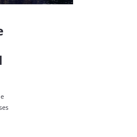
e
l
ue
ses