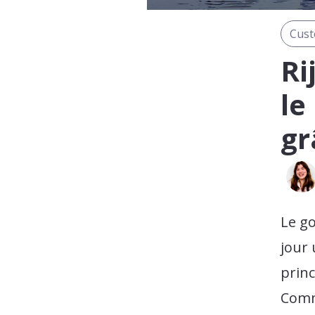
Cust
Ri
le
gr
Le g
jour 
princ
Comme