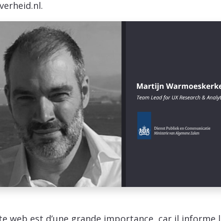
verheid.nl.
ite web est d’une grande importance, car il informe 