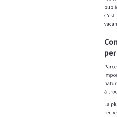
publi
C’est
vacanc
Com
per
Parce
impor
natur
à tro
La pl
reche