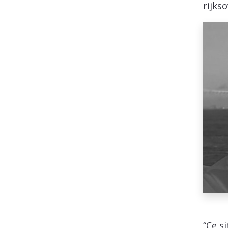
rijkso
“Ce s