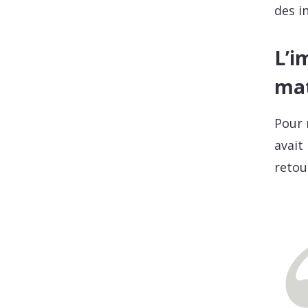
des i
L’i
mat
Pour 
avait
retou