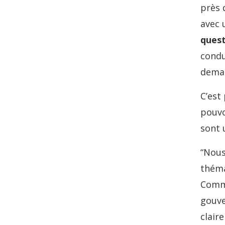
près d
avec 
ques
condu
deman
C’est
pouvo
sont u
“Nous
théma
Comme
gouve
clair