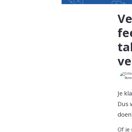
Ve
fe
ta
ve
Je kl
Dus 
doen
Of je