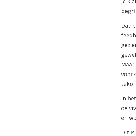
Je kl
begri
Dat k
feedb
gezie
gewel
Maar 
voork
tekor
In he
de vr
en wo
Dit is