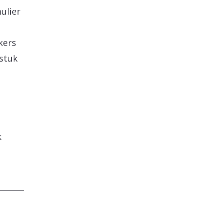
ulier
kers
 stuk
k