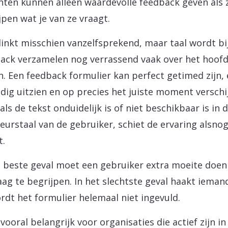
anten kunnen alleen waardevolle feedback geven als 
jpen wat je van ze vraagt.
linkt misschien vanzelfsprekend, maar taal wordt bi
ack verzamelen nog verrassend vaak over het hoof
n. Een feedback formulier kan perfect getimed zijn, 
dig uitzien en op precies het juiste moment verschi
als de tekst onduidelijk is of niet beschikbaar is in 
eurstaal van de gebruiker, schiet de ervaring alsno
t.
t beste geval moet een gebruiker extra moeite doe
aag te begrijpen. In het slechtste geval haakt ieman
rdt het formulier helemaal niet ingevuld.
 vooral belangrijk voor organisaties die actief zijn in