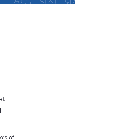
al.
l
o’s of