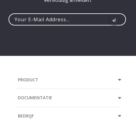
eenvoudig afmelden.
Your
e-
mail
address...
PRODUCT
DOCUMENTATIE
BEDRIJF