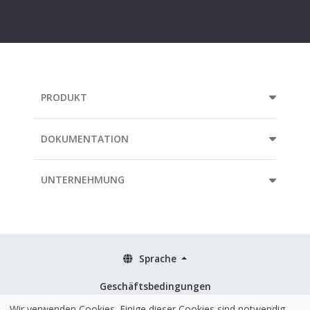
mail
address...
PRODUKT
DOKUMENTATION
UNTERNEHMUNG
Sprache
Geschäftsbedingungen
Richtlinien
Wir verwenden Cookies. Einige dieser Cookies sind notwendig,