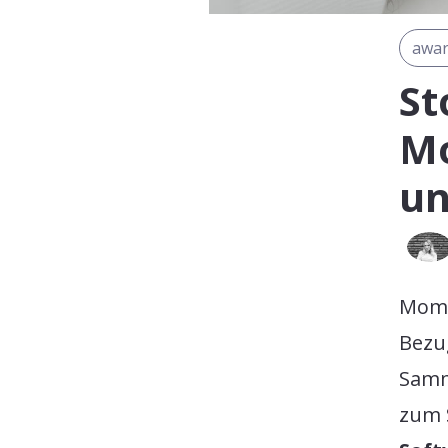
awar
St
Mo
un
Mome
Bezug
Samm
zum 