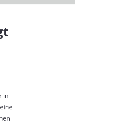
gt
 in
 eine
hmen