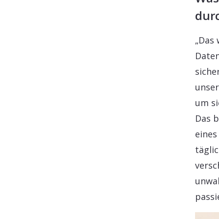
durc
„Das 
Daten
siche
unser
um si
Das b
eines
tägli
versc
unwah
passi