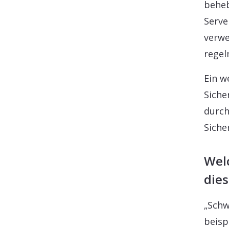
beheb
Serve
verwe
regel
Ein w
Siche
durch
Siche
Wel
die
„Schw
beisp