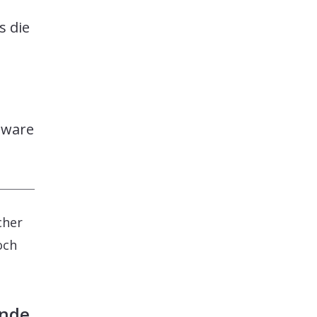
s die
ftware
cher
och
unde