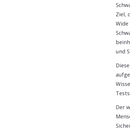
Schwa
Ziel,
Wide 
Schwa
beinh
und S
Diese
aufge
Wisse
Tests
Der w
Mensc
Siche