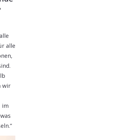
?
alle
ür alle
onen,
ind.
lb
 wir
t im
twas
eln.“