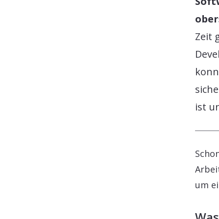
Soft
ober
Zeit
Deve
konnt
siche
ist u
Schon
Arbei
um ei
Was