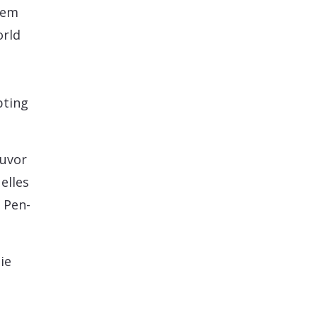
dem
orld
pting
zuvor
elles
 Pen-
ie