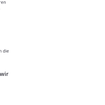
ren
r
m die
wir