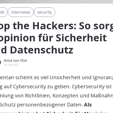
ds
interviews
security
op the Hackers: So sor
pinion für Sicherheit
d Datenschutz
Anna von Flüe
19 Okt 2021
ntan scheint es viel Unsicherheit und Ignoranz
 auf Cybersecurity zu geben. Cybersecurity ist
lung von Richtlinien, Konzepten und Maßna
Schutz personenbezogener Daten.
Als