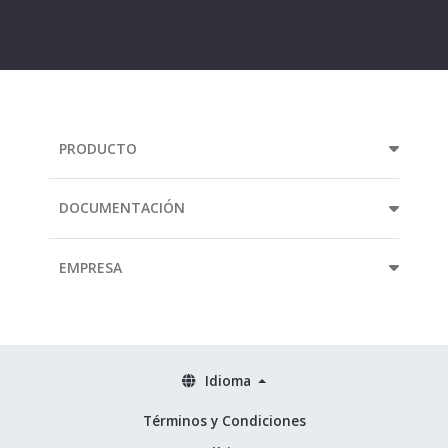
e-
mail
address...
PRODUCTO
DOCUMENTACIÓN
EMPRESA
Idioma
Términos y Condiciones