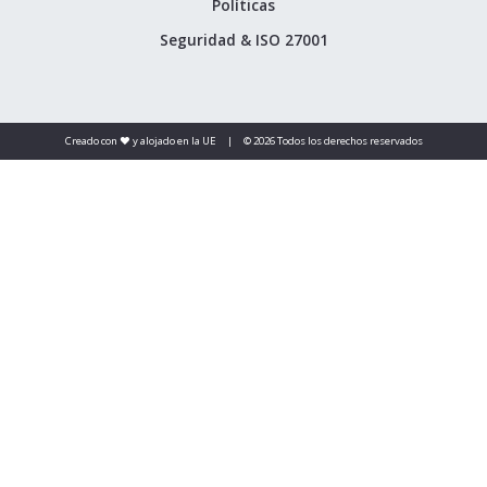
Políticas
Seguridad & ISO 27001
Creado con ❤️ y alojado en la UE
|
© 2026 Todos los derechos reservados