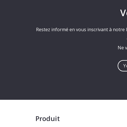
V
Restez informé en vous inscrivant à notre l
Ne v
You
e-
mail
addre
Produit