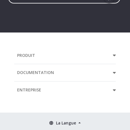
Your
e-
mail
address...
PRODUIT
DOCUMENTATION
ENTREPRISE
La Langue