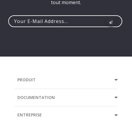
tout moment.
Your
e-
mail
address...
PRODUIT
DOCUMENTATION
ENTREPRISE