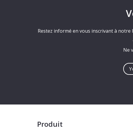
V
Restez informé en vous inscrivant à notre l
Ne v
You
e-
mail
addre
Produit