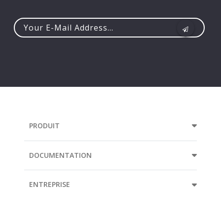
Your
e-
mail
address...
PRODUIT
DOCUMENTATION
ENTREPRISE