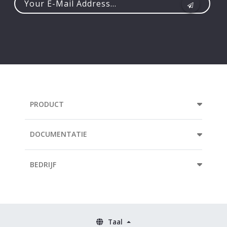
Your
e-
mail
address...
PRODUCT
DOCUMENTATIE
BEDRIJF
Taal