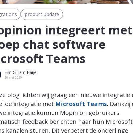
grations
product update
pinion integreert met
oep chat software
crosoft Teams
Erin Gilliam Haije
26 mei 2020
ze blog lichten wij graag een nieuwe integratie 
l de integratie met
Microsoft Teams
. Dankzij
we integratie kunnen Mopinion gebruikers
matisch feedback berichten naar hun Microsoft
s kanalen sturen. Dit verbetert de onderlinge