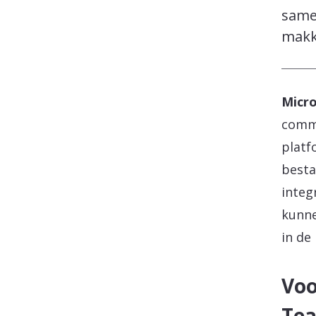
same
makke
Micr
commu
platf
besta
integ
kunne
in de
Voo
Tea