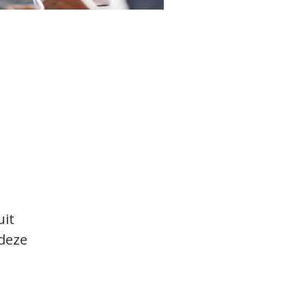
uit
 deze