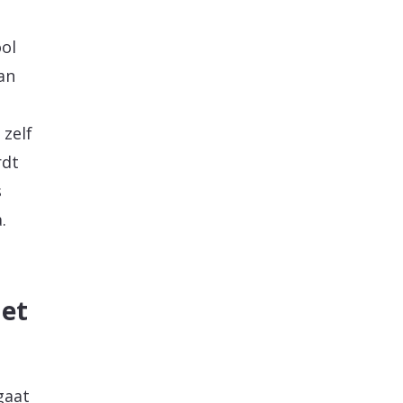
ool
an
 zelf
rdt
s
.
met
gaat