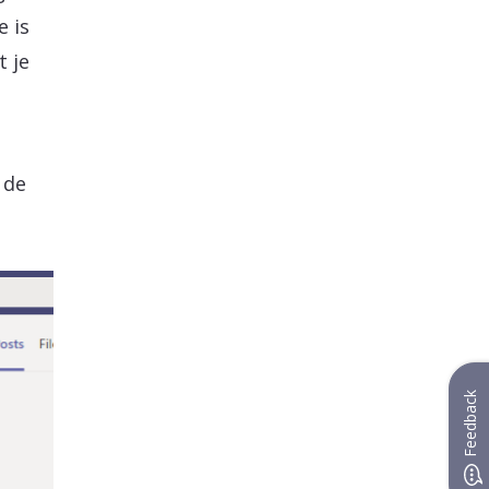
e is
 je
 de
Feedback