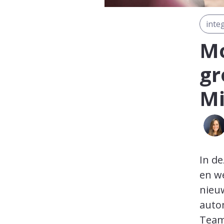
inte
Mo
gr
Mi
In de
en we
nieu
auto
Team