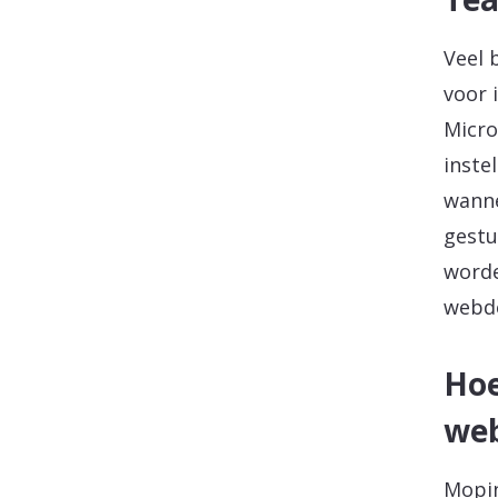
Veel 
voor 
Micro
inste
wanne
gestu
worde
webde
Hoe
we
Mopin