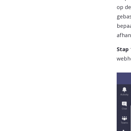
op de
gebas
bepaa
afhan
Stap 
webh