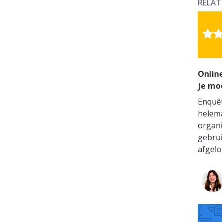
RELAT
Online
je mo
Enquêt
helema
organi
gebrui
afgelo