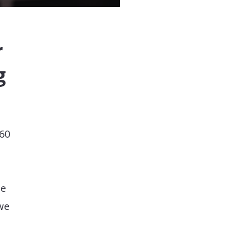
r
g
360
de
we