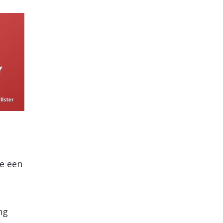
e een
ng