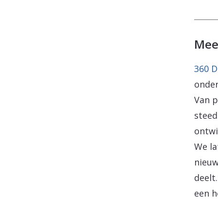
Meer
360 D
onder
Van p
steed
ontwi
We la
nieuw
deelt.
een h