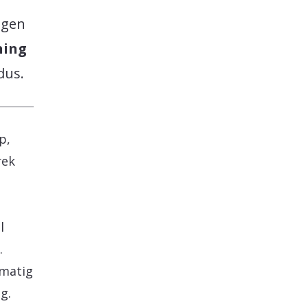
ngen
ning
dus.
p,
rek
l
.
lmatig
g.