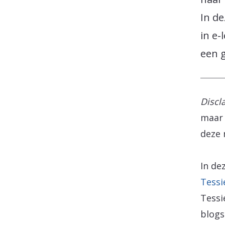
In de
in e-
een 
Discl
maar 
deze
In de
Tess
Tessi
blogs