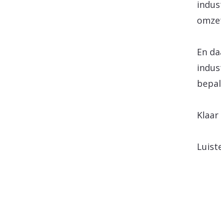
indus
omzet
En da
indus
bepal
Klaar
Luist