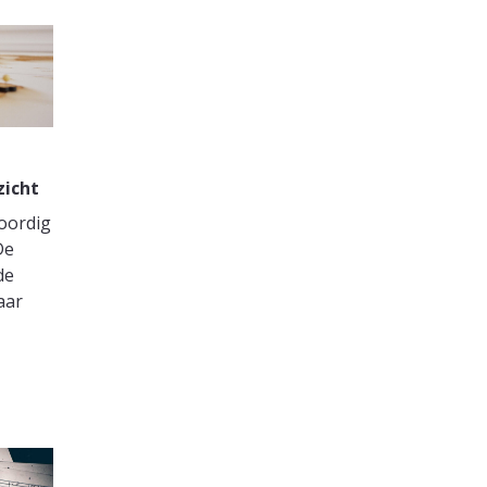
zicht
oordig
De
de
aar