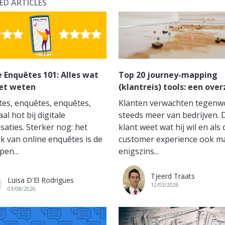
ED ARTICLES
 Enquêtes 101: Alles wat
Top 20 journey-mapping
et weten
(klantreis) tools: een over
es, enquêtes, enquêtes,
Klanten verwachten tegenw
al hot bij digitale
steeds meer van bedrijven. 
saties. Sterker nog: het
klant weet wat hij wil en als 
k van online enquêtes is de
customer experience ook m
pen...
enigszins...
Tjeerd Traats
Luisa D'El Rodrigues
12/03/2026
03/08/2026