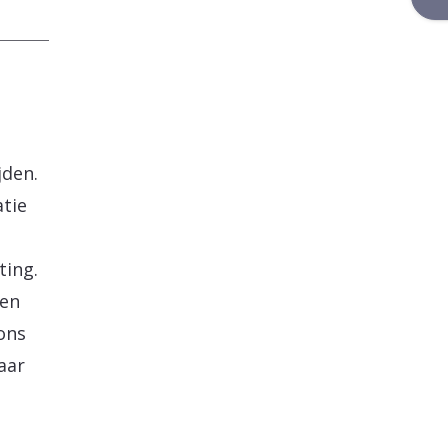
jden.
tie
ting.
een
ons
naar