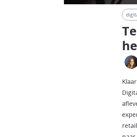
digi
Te
he
Klaar
Digit
aflev
expe
reta
naar 