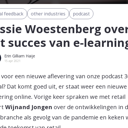
tal feedback
other industries
podcast
ssie Woestenberg ove
t succes van e-learnin
Erin Gilliam Haije
15 apr 2021
 voor een nieuwe aflevering van onze podcast 
al? Dat komt goed uit, er staat weer een nieuwe
ering online. Vorige keer spraken we met retail
rt
Wijnand Jongen
over de ontwikkelingen in 
ilbranche als gevolg van de pandemie en keken 
de toekomst van retail.