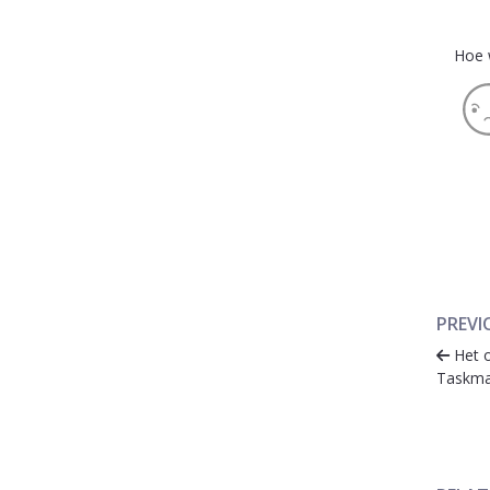
Hoe 
PREVI
Het o
Taskma