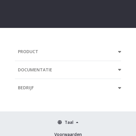
Your
e-
mail
address...
PRODUCT
DOCUMENTATIE
BEDRIJF
Taal
Voorwaarden